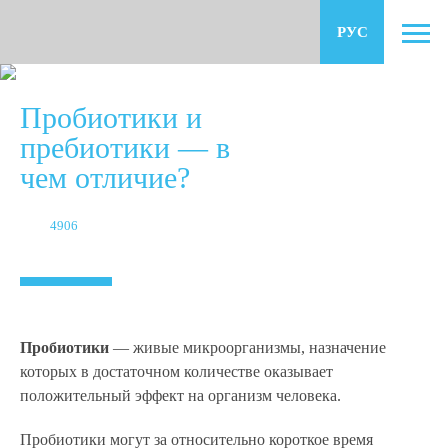
РУС
О ПРОДУКТЕ
ENG
USA
MNG
Пробиотики и
КАК ЭТО РАБОТАЕТ
пребиотики — в
ОПЫТ
ДЛЯ ДЕТЕЙ
чем отличие?
АТОПИЧЕСКИЙ ДЕРМАТИТ
СТАТЬИ
ДИСБАКТЕРИОЗ КОЖИ
4906
ПРОЙТИ ТЕСТ
ТЕСТ ЗДОРОВЬЯ КОЖИ
ВИДЕО
Пробиотики
— живые микроорганизмы, назначение
которых в достаточном количестве оказывает
положительный эффект на организм человека.
Пробиотики могут за относительно короткое время