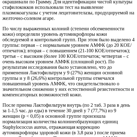
окрашивали по Грамму. Для идентификации чистой культуры
стафилококков использовали тест на выявление
плазмокоагулазы с учетом лецитовителазы, продуцируемой на
желточно-солевом агаре.
По числу выраженных колоний (степени обсемененности
кожи) определяли уровень аутомикрофлоры кожи
обследуемой и контрольной групп. При этом было выделено 4
группы: первая – с нормальным уровнем АМФК (до 20 КОЕ/
отпечаток); вторая – с повышением (21-100 КОЕ/отпечаток);
третья – с высоким (более 100 КОЕ/отпечаток; четвертая – с
очень высоким уровнем АМФК (сплошной рост). По
результатам исследования было установлено, что до
применения Лактофильтрум у 9 (27%) женщин основной
группы и у 8 (26,6%) контрольной группы отмечался
повышенный уровень АМФК, что свидетельствовало о
значительном снижении у них естественной резистентности и
компенсаторных возможностей кожи.
После приема Лактофильтрум внутрь (по 2 таб. 3 раза в день
за 1-1,5 час. до еды) в течение 30 дней у 7 (77,7%) из 9
женщин (р < 0,05) в основной группе произошла
нормализация количества колониеобразующих единиц
Staphylococcus aureus, отражающая коррекцию
аутомикрофлоры здоровой кожи (в 3,8 раза ) после приема