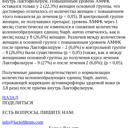
внутрь Лактофильтрум. Повышенным уровень АМФК
оставался только у 2 (22,3%) женщин основной группы, что
достоверно отличалось от количества женщин с повышением
этого показателя до лечения (р < 0,05). В контрольной группе
женщин, не получавших препарат, уровень АМФК через 1
месяц статистически не изменился и снижение количества
колониеобразующих единиц Staph. aureus отмечалось, как и
месяц назад у 8 (26,6%) женщин. Различия между количеством
женщин в основной группе с повышенным уровнем АМФК
после приема Лактофильтрум – 2 (6,6%) и контрольной группе
– 8 (26,6%) были существенны (р < 0,05) (также, как и между
женщинами основной группы до получения курса лечения
Лактофильтрум – 9 (27%) и после лечения 2 (6,6%); (р < 0,05).
Полученные данные свидетельствуют о нормализации
количества колониеобразующих единиц Staph. aureus,
отражающей коррекцию аутомикрофлоры здоровой кожи (в
3,8 раза) после приема внутрь Лактофильтрум.
НАЗАД
ПОДЕЛИТЬСЯ
ЕСТЬ ВОПРОСЫ, ПИШИТЕ НАМ:
info@lactofiltrum.com