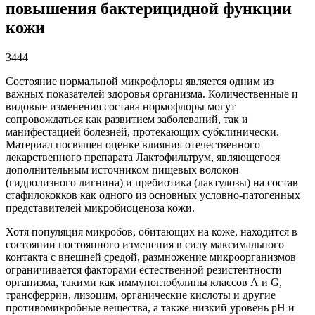
повышения бактерицидной функции
кожи
3444
Состояние нормальной микрофлоры является одним из
важных показателей здоровья организма. Количественные и
видовые изменения состава нормофлоры могут
сопровождаться как развитием заболеваний, так и
манифестацией болезней, протекающих субклинически.
Материал посвящен оценке влияния отечественного
лекарственного препарата Лактофильтрум, являющегося
дополнительным источником пищевых волокон
(гидролизного лигнина) и пребиотика (лактулозы) на состав
стафилококков как одного из основных условно-патогенных
представителей микробиоценоза кожи.
Хотя популяция микробов, обитающих на коже, находится в
состоянии постоянного изменения в силу максимального
контакта с внешней средой, размножение микроорганизмов
ограничивается факторами естественной резистентности
организма, такими как иммуноглобулины классов А и G,
трансферрин, лизоцим, органические кислоты и другие
противомикробные вещества, а также низкий уровень рН и