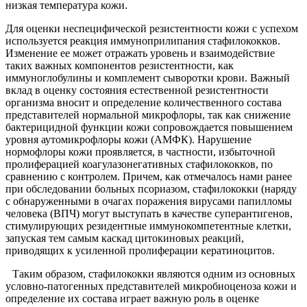
низкая температура кожи.
Для оценки неспецифической резистентности кожи с успехом
используется реакция иммуноприлипания стафилококков.
Изменение ее может отражать уровень и взаимодействие
таких важных компонентов резистентности, как
иммуноглобулины и комплемент сыворотки крови. Важный
вклад в оценку состояния естественной резистентности
организма вносит и определение количественного состава
представителей нормальной микрофлоры, так как снижение
бактерицидной функции кожи сопровождается повышением
уровня аутомикрофлоры кожи (АМФК). Нарушение
нормофлоры кожи проявляется, в частности, избыточной
пролиферацией коагулазонегативных стафилококков, по
сравнению с контролем. Причем, как отмечалось нами ранее
при обследовании больных псориазом, стафилококки (наряду
с обнаруженными в очагах поражения вирусами папилломы
человека (ВПЧ) могут выступать в качестве суперантигенов,
стимулирующих резидентные иммунокомпетентные клетки,
запуская тем самым каскад цитокиновых реакций,
приводящих к усиленной пролиферации кератиноцитов.
Таким образом, стафилококки являются одним из основных
условно-патогенных представителей микробиоценоза кожи и
определение их состава играет важную роль в оценке