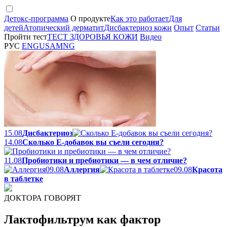
Детокс-программа
О продукте
Как это работает
Для
детей
Атопический дерматит
Дисбактериоз кожи
Опыт
Статьи
Пройти тест
ТЕСТ ЗДОРОВЬЯ КОЖИ
Видео
РУС
ENG
USA
MNG
15.08
Дисбактериоз
14.08
Сколько Е-добавок вы съели сегодня?
11.08
Пробиотики и пребиотики — в чем отличие?
09.08
Аллергия
09.08
Красота
в таблетке
ДОКТОРА ГОВОРЯТ
Лактофильтрум как фактор