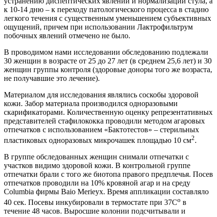
устранению диспептических явлений и нормализации стула, а
к 10-14 дню – к переходу патологического процесса в стадию
легкого течения с существенным уменьшением субъективных
ощущений, причем при использовании Лактрофильтрум
побочных явлений отмечено не было.
В проводимом нами исследовании обследованию подлежали
30 женщин в возрасте от 25 до 27 лет (в среднем 25,6 лет) и 30
женщин группы контроля (здоровые доноры того же возраста,
не получавшие это лечение).
Материалом для исследования являлись соскобы здоровой
кожи. Забор материала производился одноразовыми
скарификаторами. Количественную оценку репрезентативных
представителей стафилококка проводили методом агаровых
отпечатков с использованием «Бактотестов» – стерильных
2
пластиковых одноразовых микрочашек площадью 10 см
.
В группе обследованных женщин снимали отпечатки с
участков видимо здоровой кожи. В контрольной группе
отпечатки брали с того же биотопа правого предплечья. Посев
отпечатков проводили на 10% кровяной агар и на среду
Columbia фирмы Baio Merieyx. Время аппликации составляло
о
40 сек. Посевы инкубировали в термостате при 37С
в
течение 48 часов. Выросшие колонии подсчитывали и