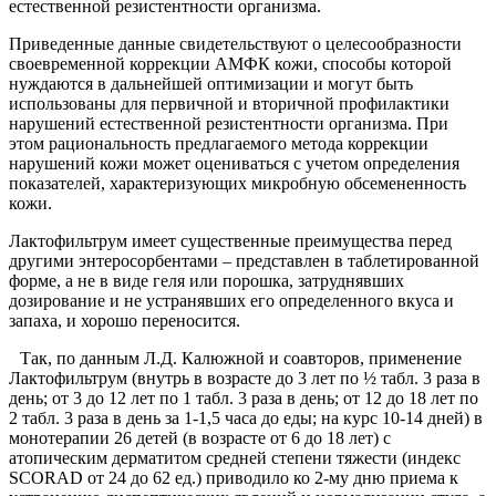
естественной резистентности организма.
Приведенные данные свидетельствуют о целесообразности
своевременной коррекции АМФК кожи, способы которой
нуждаются в дальнейшей оптимизации и могут быть
использованы для первичной и вторичной профилактики
нарушений естественной резистентности организма. При
этом рациональность предлагаемого метода коррекции
нарушений кожи может оцениваться с учетом определения
показателей, характеризующих микробную обсемененность
кожи.
Лактофильтрум имеет существенные преимущества перед
другими энтеросорбентами – представлен в таблетированной
форме, а не в виде геля или порошка, затруднявших
дозирование и не устранявших его определенного вкуса и
запаха, и хорошо переносится.
Так, по данным Л.Д. Калюжной и соавторов, применение
Лактофильтрум (внутрь в возрасте до 3 лет по ½ табл. 3 раза в
день; от 3 до 12 лет по 1 табл. 3 раза в день; от 12 до 18 лет по
2 табл. 3 раза в день за 1-1,5 часа до еды; на курс 10-14 дней) в
монотерапии 26 детей (в возрасте от 6 до 18 лет) с
атопическим дерматитом средней степени тяжести (индекс
SCORAD от 24 до 62 ед.) приводило ко 2-му дню приема к